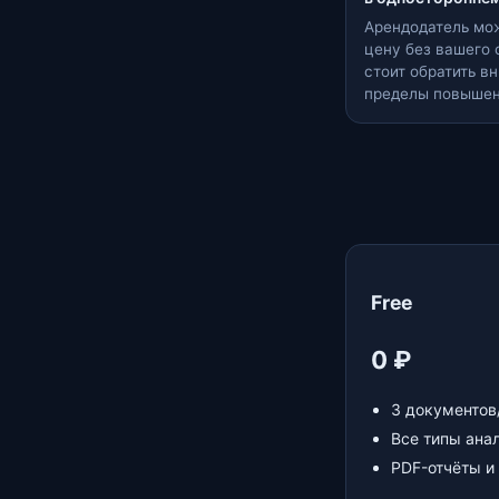
Арендодатель мо
цену без вашего 
стоит обратить в
пределы повышен
Free
0 ₽
3 документов
Все типы ана
PDF-отчёты и