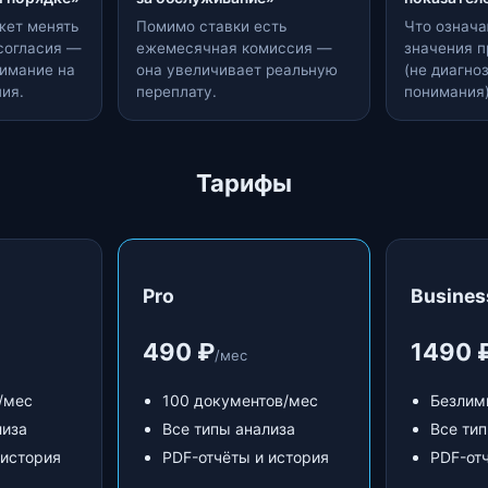
жет менять
Помимо ставки есть
Что означа
согласия —
ежемесячная комиссия —
значения 
нимание на
она увеличивает реальную
(не диагно
ия.
переплату.
понимания)
Тарифы
Pro
Busines
490 ₽
1490 
/мес
/мес
100 документов/мес
Безлим
лиза
Все типы анализа
Все ти
 история
PDF-отчёты и история
PDF-от