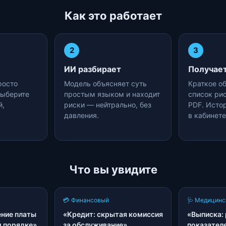
Как это работает
2
3
ИИ разбирает
Получает
росто
Модель объясняет суть
Краткое о
Выберите
простым языком и находит
список рис
й,
риски — нейтрально, без
PDF. Исто
давления.
в кабинете
Что вы увидите
💳 Финансовый
🩺 Медицинс
ние платы
«Кредит: скрытая комиссия
«Выписка:
м порядке»
за обслуживание»
показател