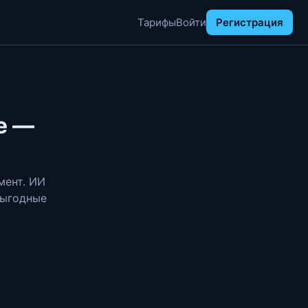
Тарифы
Войти
Регистрация
е —
мент. ИИ
выгодные